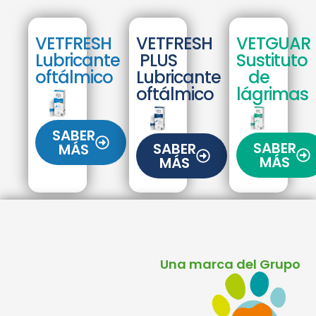
VETFRESH
VETFRESH
VETGUAR
Lubricante
PLUS
Sustituto
oftálmico
Lubricante
de
oftálmico
lágrimas
SABER
SABER
SABER
MÁS
MÁS
MÁS
Una marca del Grupo