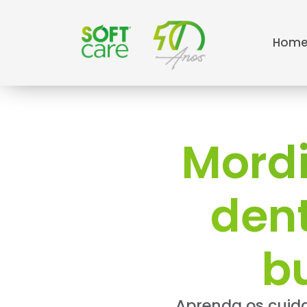
Hom
Mordi
dent
bu
Aprenda os cuida