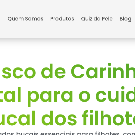
e
Quem Somos
Produtos
Quiz da Pele
Blog
sco de Carinh
al para o cu
cal dos filho
dos bucais essenciais para filhotes, c