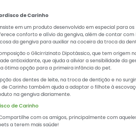
ordisco de Carinho
nsiste em um produto desenvolvido em especial para os 
oferece conforto e alívio da gengiva, além de contar com 
cosa da gengiva para auxiliar na coceira da troca da dent
posição o Glicirrizinato Dipotássico, que tem origem no
 antioxidante, que ajuda a aliviar a sensibilidade da gen
 ótima opção para a primeira infância do pet.
rupção dos dentes de leite, na troca de dentição e no sur
 de Carinho também ajuda a adaptar o filhote à escova
roduto na gengiva diariamente.
isco de Carinho
Compartilhe com os amigos, principalmente com aqueles
pets a terem mais saúde!