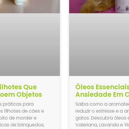
ilhotes Que
Óleos Essenciai
roem Objetos
Ansiedade Em C
s práticas para
Saiba como a aromater
s filhotes de cães e
reduzir o estresse e a
bito de morder e
gatos. Descubra óleos
dicas de brinquedos,
Valeriana, Lavanda e Y