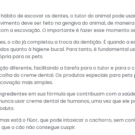
do hábito de escovar os dentes, o tutor do animal pode us
vimento deve ser feito na gengiva do animal, de maneira
m a escovação. O importante é fazer esse momento ser
es, o cão já completou a troca da dentição. É quando a 
dados quanto à higiene bucal. Para tanto, é fundamental 
ria para os pets.
o diferente, facilitando a tarefa para o tutor e para o 
colha do creme dental. Os produtos especiais para pet
scovação mais simples.
redientes em sua fórmula que contribuam com a saúde 
l nunca usar creme dental de humanos, uma vez que ele p
roduto.
emas está o flúor, que pode intoxicar o cachorro, sem co
 que o cão não consegue cuspir.