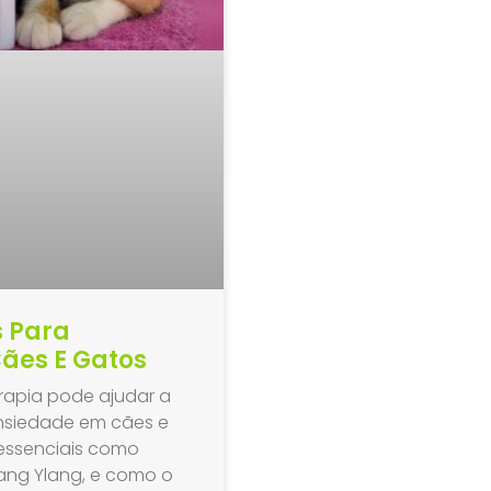
s Para
ães E Gatos
apia pode ajudar a
 ansiedade em cães e
 essenciais como
lang Ylang, e como o