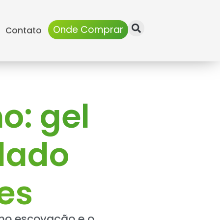
Onde Comprar
Contato
o: gel
idado
tes
omo escovação e o