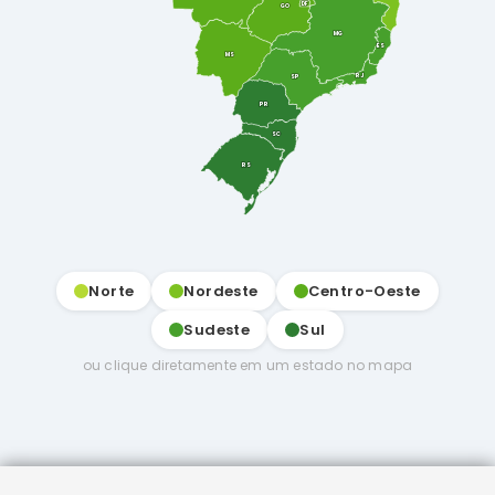
DF
GO
MG
ES
MS
RJ
SP
PR
SC
RS
Norte
Nordeste
Centro-Oeste
Sudeste
Sul
ou clique diretamente em um estado no mapa