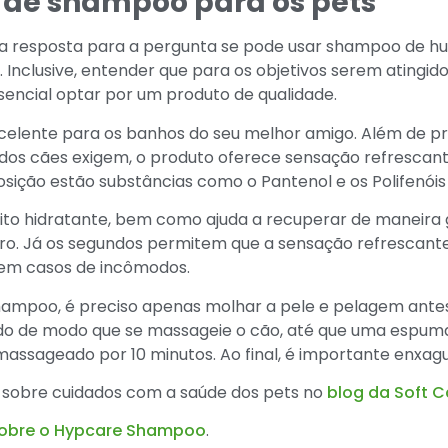
 de shampoo para os pets
a resposta para a pergunta se pode usar shampoo de h
. Inclusive, entender que para os objetivos serem ating
sencial optar por um produto de qualidade.
elente para os banhos do seu melhor amigo. Além de 
 dos cães exigem, o produto oferece sensação refrescant
ição estão substâncias como o Pantenol e os Polifenóis 
ito hidratante, bem como ajuda a recuperar de maneira g
ro. Já os segundos permitem que a sensação refrescante
ve em casos de incômodos.
hampoo, é preciso apenas molhar a pele e pelagem ante
ado de modo que se massageie o cão, até que uma espum
massageado por 10 minutos. Ao final, é importante enxag
 sobre cuidados com a saúde dos pets no
blog da Soft C
sobre o Hypcare Shampoo
.