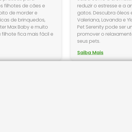
s filhotes de cães e
reduzir o estresse e a
bito de morder e
gatos. Descubra óleos
dicas de brinquedos,
Valeriana, Lavanda e Y
tter Max Baby e muito
Pet Serenity pode ser 
ilhote fica mais fácil e
promover o relaxament
seus pets.
Saiba Mais