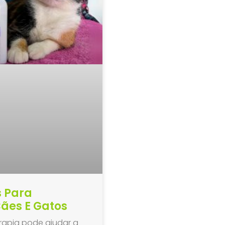
s Para
ães E Gatos
apia pode ajudar a