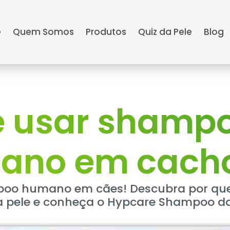
e
Quem Somos
Produtos
Quiz da Pele
Blog
 usar shamp
ano em cacho
oo humano em cães! Descubra por que 
a pele e conheça o Hypcare Shampoo da