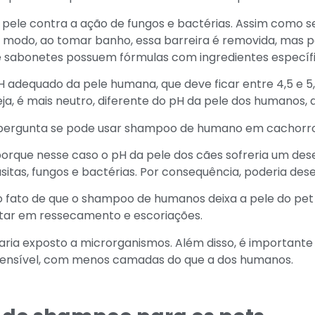
 pele contra a ação de fungos e bactérias. Assim como s
e modo, ao tomar banho, essa barreira é removida, mas 
e sabonetes possuem fórmulas com ingredientes específi
 adequado da pele humana, que deve ficar entre 4,5 e 5,
seja, é mais neutro, diferente do pH da pele dos humanos, 
a pergunta se pode usar shampoo de humano em cachorro
orque nesse caso o pH da pele dos cães sofreria um desequ
asitas, fungos e bactérias. Por consequência, poderia de
É o fato de que o shampoo de humanos deixa a pele do p
tar em ressecamento e escoriações.
xaria exposto a microrganismos. Além disso, é importante
ensível, com menos camadas do que a dos humanos.