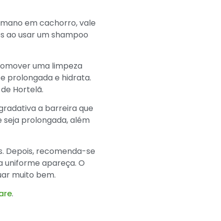
umano em cachorro, vale
idos ao usar um shampoo
promover uma limpeza
e prolongada e hidrata.
de Hortelã.
radativa a barreira que
 seja prolongada, além
s. Depois, recomenda-se
a uniforme apareça. O
uar muito bem.
are
.