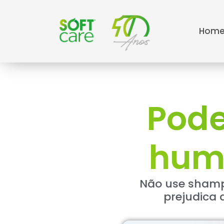
Hom
Pode
hum
Não use shamp
prejudica 