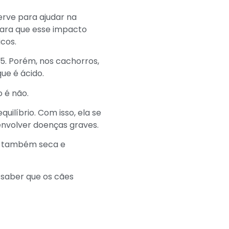
erve para ajudar na
para que esse impacto
cos.
5. Porém, nos cachorros,
que é ácido.
 é não.
ilíbrio. Com isso, ela se
senvolver doenças graves.
et também seca e
 saber que os cães