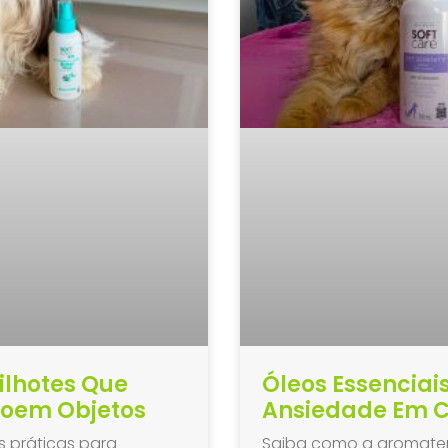
ilhotes Que
Óleos Essenciai
roem Objetos
Ansiedade Em C
s práticas para
Saiba como a aromater