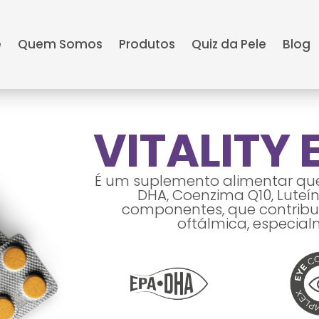
e
Quem Somos
Produtos
Quiz da Pele
Blog
VITALITY 
É um suplemento alimentar que
DHA, Coenzima Q10, Luteín
componentes, que contribu
oftálmica, especial