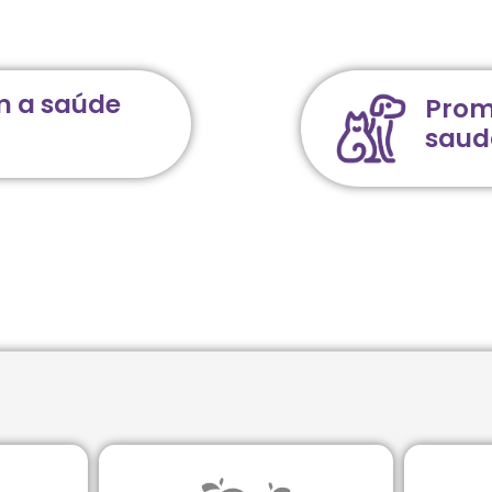
m a saúde
Prom
saud