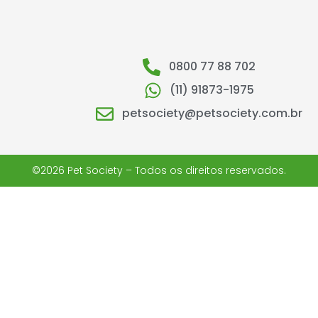
0800 77 88 702
(11) 91873-1975
petsociety@petsociety.com.br
©2026 Pet Society – Todos os direitos reservados.