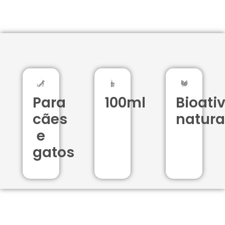
Para
100ml
Bioati
cães
natura
e
gatos